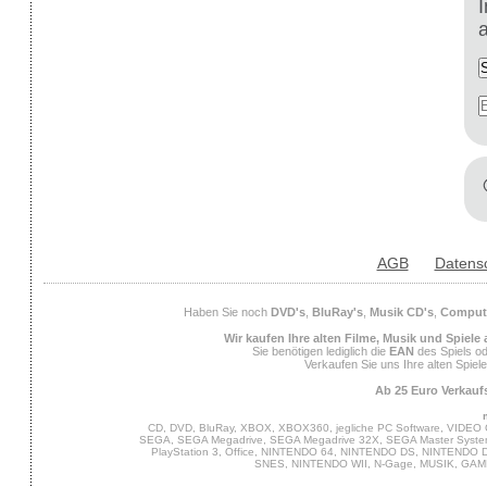
AGB
Datens
Haben Sie noch
DVD's
,
BluRay's
,
Musik CD's
,
Compute
Wir kaufen Ihre alten Filme, Musik und Spiele
Sie benötigen lediglich die
EAN
des Spiels od
Verkaufen Sie uns Ihre alten Spiel
Ab 25 Euro Verkaufs
CD, DVD, BluRay, XBOX, XBOX360, jegliche PC Software, VIDEO 
SEGA, SEGA Megadrive, SEGA Megadrive 32X, SEGA Master System,
PlayStation 3, Office, NINTENDO 64, NINTENDO DS, NINTENDO
SNES, NINTENDO WII, N-Gage, MUSIK, GA