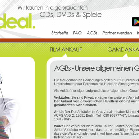
Die hier genannten Bedingungen gelten nur für Verbrauch
Unternehmen oder Personen die in diesen Sinne gewerbl
Alle Ankäufe erfolgen aufgrund dieser allgemeinen Gesc
Verkäufer:
Sie sind Privatverkäufer (im weiteren Verkäu
Der Ankauf von gewerblichen Händlern erfolgt nur 
gesonderten Konditionen.
Ankäufer:
Der Ankäufer ist Crazydeal, Inhaber Marco H
AUFGANG 2, 12681 Berlin, Tel.: 030 962777-67, Umsatz
139171045
Ware:
Der Verkäufer bietet dem Käufer Games oder Vid
Jeder Verkäufer versichert, dass er rechtmäßiger Eige
dass die Ware komplett und in voll funktionsfähigem Zu
Kriterien erfüllt sein: