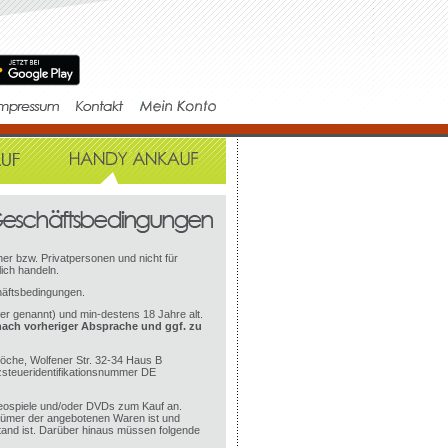
er bzw. Privatpersonen und nicht für
ich handeln.
häftsbedingungen.
fer genannt) und min-destens 18 Jahre alt.
nach vorheriger Absprache und ggf. zu
öche, Wolfener Str. 32-34 Haus B
steueridentifikationsnummer DE
eospiele und/oder DVDs zum Kauf an.
ntümer der angebotenen Waren ist und
stand ist. Darüber hinaus müssen folgende