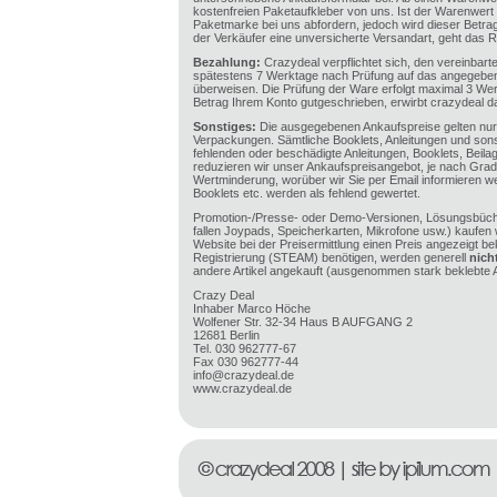
kostenfreien Paketaufkleber von uns. Ist der Warenwert
Paketmarke bei uns abfordern, jedoch wird dieser Betr
der Verkäufer eine unversicherte Versandart, geht das R
Bezahlung:
Crazydeal verpflichtet sich, den vereinbart
spätestens 7 Werktage nach Prüfung auf das angegeben
überweisen. Die Prüfung der Ware erfolgt maximal 3 Wer
Betrag Ihrem Konto gutgeschrieben, erwirbt crazydeal 
Sonstiges:
Die ausgegebenen Ankaufspreise gelten nur 
Verpackungen. Sämtliche Booklets, Anleitungen und sons
fehlenden oder beschädigte Anleitungen, Booklets, Beil
reduzieren wir unser Ankaufspreisangebot, je nach Gra
Wertminderung, worüber wir Sie per Email informieren we
Booklets etc. werden als fehlend gewertet.
Promotion-/Presse- oder Demo-Versionen, Lösungsbüche
fallen Joypads, Speicherkarten, Mikrofone usw.) kaufen 
Website bei der Preisermittlung einen Preis angezeigt be
Registrierung (STEAM) benötigen, werden generell
nich
andere Artikel angekauft (ausgenommen stark beklebte Ar
Crazy Deal
Inhaber Marco Höche
Wolfener Str. 32-34 Haus B AUFGANG 2
12681 Berlin
Tel. 030 962777-67
Fax 030 962777-44
info@crazydeal.de
www.crazydeal.de