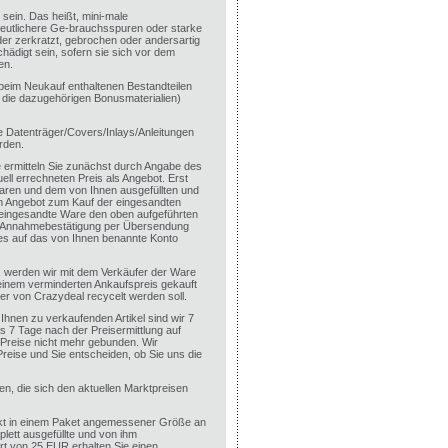
sein. Das heißt, mini-male
Deutlichere Ge-brauchsspuren oder starke
der zerkratzt, gebrochen oder andersartig
digt sein, sofern sie sich vor dem
en.
n beim Neukauf enthaltenen Bestandteilen
. die dazugehörigen Bonusmaterialien)
e Datenträger/Covers/Inlays/Anleitungen
rden.
 ermitteln Sie zunächst durch Angabe des
ll errechneten Preis als Angebot. Erst
ren und dem von Ihnen ausgefüllten und
in Angebot zum Kauf der eingesandten
e eingesandte Ware den oben aufgeführten
e Annahmebestätigung per Übersendung
es auf das von Ihnen benannte Konto
en, werden wir mit dem Verkäufer der Ware
 einem verminderten Ankaufspreis gekauft
r von Crazydeal recycelt werden soll.
 Ihnen zu verkaufenden Artikel sind wir 7
s 7 Tage nach der Preisermittlung auf
n Preise nicht mehr gebunden. Wir
Preise und Sie entscheiden, ob Sie uns die
ten, die sich den aktuellen Marktpreisen
ckt in einem Paket angemessener Größe an
ett ausgefüllte und von ihm
rt von 25 EUR erhalten Sie einen