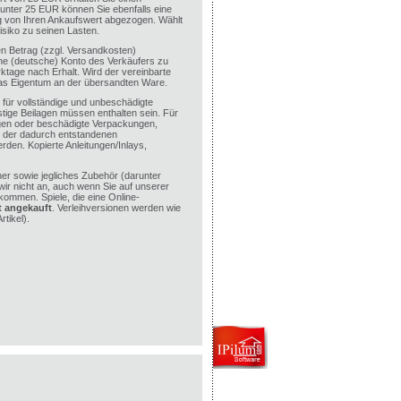
 unter 25 EUR können Sie ebenfalls eine
ag von Ihren Ankaufswert abgezogen. Wählt
isiko zu seinen Lasten.
en Betrag (zzgl. Versandkosten)
e (deutsche) Konto des Verkäufers zu
ktage nach Erhalt. Wird der vereinbarte
das Eigentum an der übersandten Ware.
für vollständige und unbeschädigte
tige Beilagen müssen enthalten sein. Für
agen oder beschädigte Verpackungen,
d der dadurch entstandenen
rden. Kopierte Anleitungen/Inlays,
r sowie jegliches Zubehör (darunter
wir nicht an, auch wenn Sie auf unserer
kommen. Spiele, die eine Online-
t angekauft
. Verleihversionen werden wie
tikel).