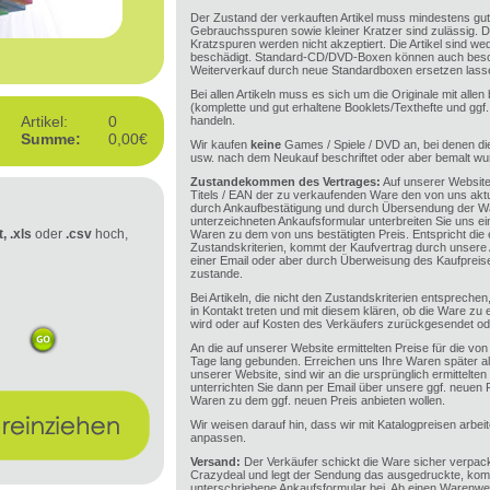
Der Zustand der verkauften Artikel muss mindestens gut 
Gebrauchsspuren sowie kleiner Kratzer sind zulässig. 
Kratzspuren werden nicht akzeptiert. Die Artikel sind we
beschädigt. Standard-CD/DVD-Boxen können auch beschä
Weiterverkauf durch neue Standardboxen ersetzen lass
Bei allen Artikeln muss es sich um die Originale mit alle
(komplette und gut erhaltene Booklets/Texthefte und ggf
Artikel:
0
handeln.
Summe:
0,00€
Wir kaufen
keine
Games / Spiele / DVD an, bei denen di
usw. nach dem Neukauf beschriftet oder aber bemalt wu
Zustandekommen des Vertrages:
Auf unserer Website
Titels / EAN der zu verkaufenden Ware den von uns aktue
durch Ankaufbestätigung und durch Übersendung der Wa
unterzeichneten Ankaufsformular unterbreiten Sie uns e
t, .xls
oder
.csv
hoch,
Waren zu dem von uns bestätigten Preis. Entspricht di
Zustandskriterien, kommt der Kaufvertrag durch unser
einer Email oder aber durch Überweisung des Kaufpreis
zustande.
Bei Artikeln, die nicht den Zustandskriterien entsprech
in Kontakt treten und mit diesem klären, ob die Ware zu
wird oder auf Kosten des Verkäufers zurückgesendet ode
An die auf unserer Website ermittelten Preise für die von
Tage lang gebunden. Erreichen uns Ihre Waren später al
unserer Website, sind wir an die ursprünglich ermittelte
unterrichten Sie dann per Email über unsere ggf. neuen 
Waren zu dem ggf. neuen Preis anbieten wollen.
Wir weisen darauf hin, dass wir mit Katalogpreisen arbei
anpassen.
Versand:
Der Verkäufer schickt die Ware sicher verpa
Crazydeal und legt der Sendung das ausgedruckte, kompl
unterschriebene Ankaufsformular bei. Ab einen Warenwe