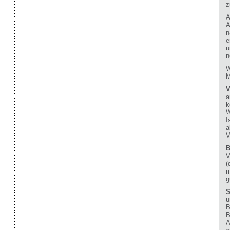
z
A
A
n
e
u
n
W
M
V
a
k
W
I
a
V
B
V
(
m
g
S
u
B
B
A