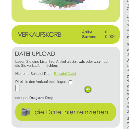
z
a
Z
D
m
b
w
Artikel:
0
k
Summe:
0,00€
S
B
e
g
W
Laden Sie eine Liste Ihrer Artikel als
.txt, .xls
oder
.csv
hoch,
D
die Sie verkaufen möchten.
a
Hier eine Beispiel Datei:
Beispiel Datei
Z
d
Direkt in den Verkaufskorb legen:
e
Ü
A
oder per
Drag and Drop
W
o
A
d
B
V
v