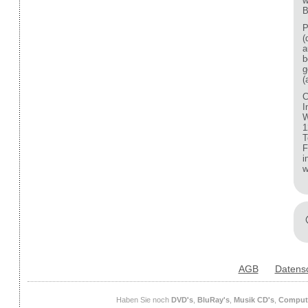
w
B
P
(
a
b
g
(
C
I
W
1
T
F
i
w
AGB
Datens
Haben Sie noch
DVD's
,
BluRay's
,
Musik CD's
,
Compute