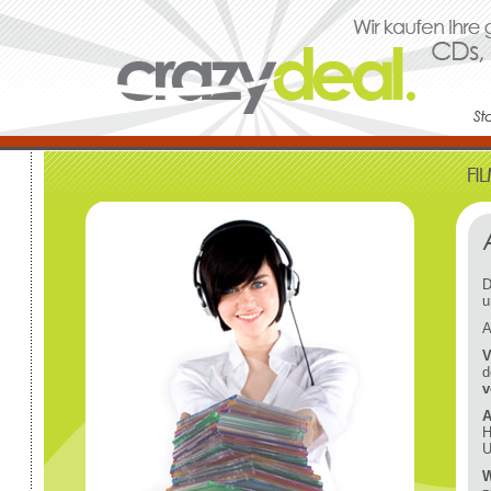
D
u
A
V
d
v
A
H
U
W