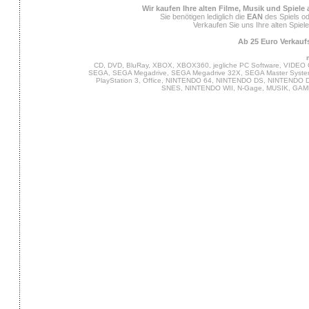
Wir kaufen Ihre alten Filme, Musik und Spiele
Sie benötigen lediglich die
EAN
des Spiels od
Verkaufen Sie uns Ihre alten Spiel
Ab 25 Euro Verkaufs
CD, DVD, BluRay, XBOX, XBOX360, jegliche PC Software, VIDEO 
SEGA, SEGA Megadrive, SEGA Megadrive 32X, SEGA Master System,
PlayStation 3, Office, NINTENDO 64, NINTENDO DS, NINTENDO
SNES, NINTENDO WII, N-Gage, MUSIK, GA