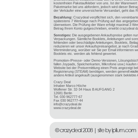
kostenfreien Paketaufkleber von uns. Ist der Warenwert
Paketmarke bei uns abfordern, jedoch wird dieser Betr
der Verkäufer eine unversicherte Versandart, geht das R
Bezahlung:
Crazydeal verpflichtet sich, den vereinbart
spätestens 7 Werktage nach Prüfung auf das angegeben
überweisen. Die Prüfung der Ware erfolgt maximal 3 Wer
Betrag Ihrem Konto gutgeschrieben, erwirbt crazydeal 
Sonstiges:
Die ausgegebenen Ankaufspreise gelten nur 
Verpackungen. Sämtliche Booklets, Anleitungen und sons
fehlenden oder beschädigte Anleitungen, Booklets, Beil
reduzieren wir unser Ankaufspreisangebot, je nach Gra
Wertminderung, worüber wir Sie per Email informieren we
Booklets etc. werden als fehlend gewertet.
Promotion-/Presse- oder Demo-Versionen, Lösungsbüche
fallen Joypads, Speicherkarten, Mikrofone usw.) kaufen 
Website bei der Preisermittlung einen Preis angezeigt be
Registrierung (STEAM) benötigen, werden generell
nich
andere Artikel angekauft (ausgenommen stark beklebte Ar
Crazy Deal
Inhaber Marco Höche
Wolfener Str. 32-34 Haus B AUFGANG 2
12681 Berlin
Tel. 030 962777-67
Fax 030 962777-44
info@crazydeal.de
www.crazydeal.de