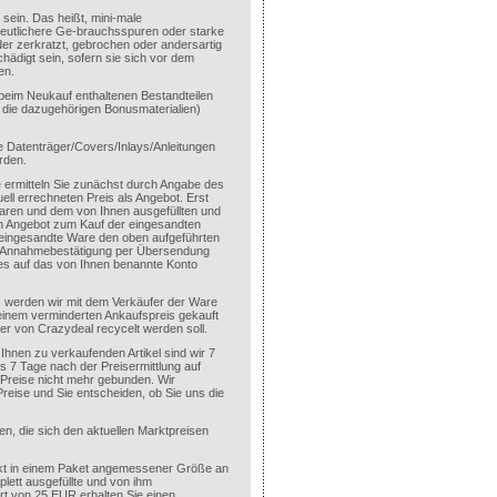
sein. Das heißt, mini-male
Deutlichere Ge-brauchsspuren oder starke
der zerkratzt, gebrochen oder andersartig
digt sein, sofern sie sich vor dem
en.
n beim Neukauf enthaltenen Bestandteilen
. die dazugehörigen Bonusmaterialien)
e Datenträger/Covers/Inlays/Anleitungen
rden.
 ermitteln Sie zunächst durch Angabe des
ll errechneten Preis als Angebot. Erst
ren und dem von Ihnen ausgefüllten und
in Angebot zum Kauf der eingesandten
e eingesandte Ware den oben aufgeführten
e Annahmebestätigung per Übersendung
es auf das von Ihnen benannte Konto
en, werden wir mit dem Verkäufer der Ware
 einem verminderten Ankaufspreis gekauft
r von Crazydeal recycelt werden soll.
 Ihnen zu verkaufenden Artikel sind wir 7
s 7 Tage nach der Preisermittlung auf
n Preise nicht mehr gebunden. Wir
Preise und Sie entscheiden, ob Sie uns die
ten, die sich den aktuellen Marktpreisen
ckt in einem Paket angemessener Größe an
ett ausgefüllte und von ihm
rt von 25 EUR erhalten Sie einen