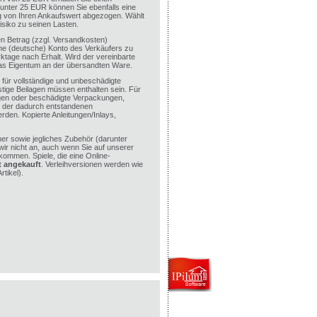
 unter 25 EUR können Sie ebenfalls eine
ag von Ihren Ankaufswert abgezogen. Wählt
isiko zu seinen Lasten.
en Betrag (zzgl. Versandkosten)
e (deutsche) Konto des Verkäufers zu
ktage nach Erhalt. Wird der vereinbarte
das Eigentum an der übersandten Ware.
für vollständige und unbeschädigte
tige Beilagen müssen enthalten sein. Für
agen oder beschädigte Verpackungen,
d der dadurch entstandenen
rden. Kopierte Anleitungen/Inlays,
r sowie jegliches Zubehör (darunter
wir nicht an, auch wenn Sie auf unserer
kommen. Spiele, die eine Online-
t angekauft
. Verleihversionen werden wie
tikel).