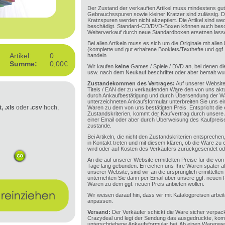
Der Zustand der verkauften Artikel muss mindestens gut 
Gebrauchsspuren sowie kleiner Kratzer sind zulässig. 
Kratzspuren werden nicht akzeptiert. Die Artikel sind we
beschädigt. Standard-CD/DVD-Boxen können auch beschä
Weiterverkauf durch neue Standardboxen ersetzen lass
Bei allen Artikeln muss es sich um die Originale mit alle
(komplette und gut erhaltene Booklets/Texthefte und ggf
Artikel:
0
handeln.
Summe:
0,00€
Wir kaufen
keine
Games / Spiele / DVD an, bei denen di
usw. nach dem Neukauf beschriftet oder aber bemalt wu
Zustandekommen des Vertrages:
Auf unserer Website
Titels / EAN der zu verkaufenden Ware den von uns aktue
durch Ankaufbestätigung und durch Übersendung der Wa
unterzeichneten Ankaufsformular unterbreiten Sie uns e
t, .xls
oder
.csv
hoch,
Waren zu dem von uns bestätigten Preis. Entspricht di
Zustandskriterien, kommt der Kaufvertrag durch unser
einer Email oder aber durch Überweisung des Kaufpreis
zustande.
Bei Artikeln, die nicht den Zustandskriterien entsprech
in Kontakt treten und mit diesem klären, ob die Ware zu
wird oder auf Kosten des Verkäufers zurückgesendet ode
An die auf unserer Website ermittelten Preise für die von
Tage lang gebunden. Erreichen uns Ihre Waren später al
unserer Website, sind wir an die ursprünglich ermittelte
unterrichten Sie dann per Email über unsere ggf. neuen 
Waren zu dem ggf. neuen Preis anbieten wollen.
Wir weisen darauf hin, dass wir mit Katalogpreisen arbei
anpassen.
Versand:
Der Verkäufer schickt die Ware sicher verpa
Crazydeal und legt der Sendung das ausgedruckte, kompl
unterschriebene Ankaufsformular bei. Ab einen Warenwe