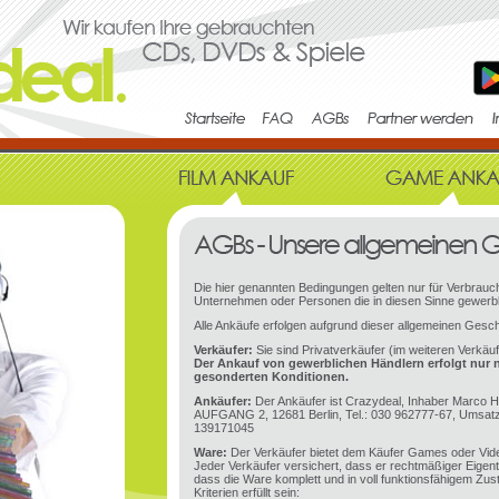
Die hier genannten Bedingungen gelten nur für Verbrauch
Unternehmen oder Personen die in diesen Sinne gewerbl
Alle Ankäufe erfolgen aufgrund dieser allgemeinen Gesc
Verkäufer:
Sie sind Privatverkäufer (im weiteren Verkäu
Der Ankauf von gewerblichen Händlern erfolgt nur 
gesonderten Konditionen.
Ankäufer:
Der Ankäufer ist Crazydeal, Inhaber Marco H
AUFGANG 2, 12681 Berlin, Tel.: 030 962777-67, Umsatz
139171045
Ware:
Der Verkäufer bietet dem Käufer Games oder Vid
Jeder Verkäufer versichert, dass er rechtmäßiger Eige
dass die Ware komplett und in voll funktionsfähigem Zu
Kriterien erfüllt sein: