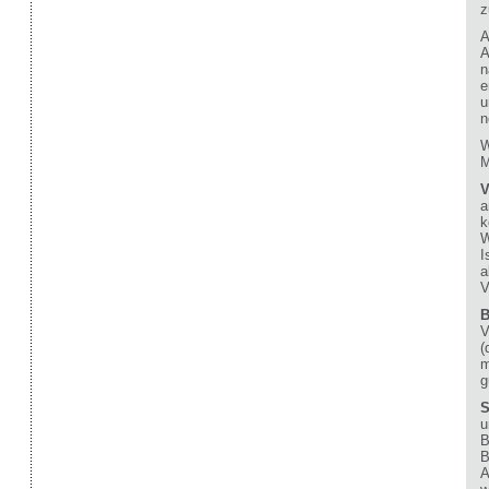
z
A
A
n
e
u
n
W
M
V
a
k
W
I
a
V
B
V
(
m
g
S
u
B
B
A