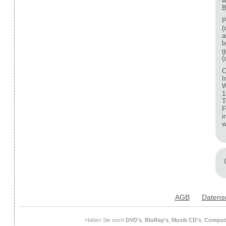
w
B
P
(
a
b
g
(
C
I
W
1
T
F
i
w
AGB
Datens
Haben Sie noch
DVD's
,
BluRay's
,
Musik CD's
,
Compute