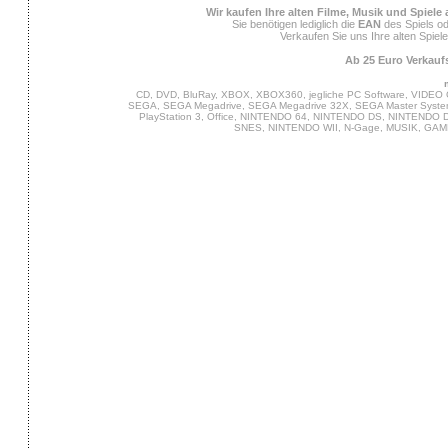
Wir kaufen Ihre alten Filme, Musik und Spiele
Sie benötigen lediglich die
EAN
des Spiels od
Verkaufen Sie uns Ihre alten Spiel
Ab 25 Euro Verkaufs
CD, DVD, BluRay, XBOX, XBOX360, jegliche PC Software, VIDEO 
SEGA, SEGA Megadrive, SEGA Megadrive 32X, SEGA Master System,
PlayStation 3, Office, NINTENDO 64, NINTENDO DS, NINTENDO
SNES, NINTENDO WII, N-Gage, MUSIK, GA