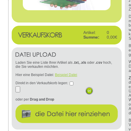
z
a
Z
D
m
b
w
Artikel:
0
k
Summe:
0,00€
S
B
e
g
W
Laden Sie eine Liste Ihrer Artikel als
.txt, .xls
oder
.csv
hoch,
D
die Sie verkaufen möchten.
a
Hier eine Beispiel Datei:
Beispiel Datei
Z
d
Direkt in den Verkaufskorb legen:
e
Ü
A
oder per
Drag and Drop
W
o
A
d
B
V
v