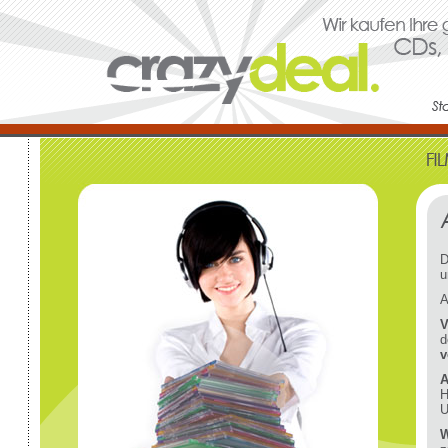
D
u
A
V
d
v
A
H
U
W