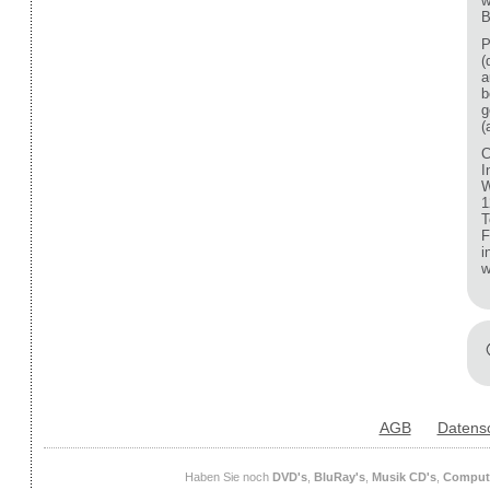
w
B
P
(
a
b
g
(
C
I
W
1
T
F
i
w
AGB
Datens
Haben Sie noch
DVD's
,
BluRay's
,
Musik CD's
,
Compute