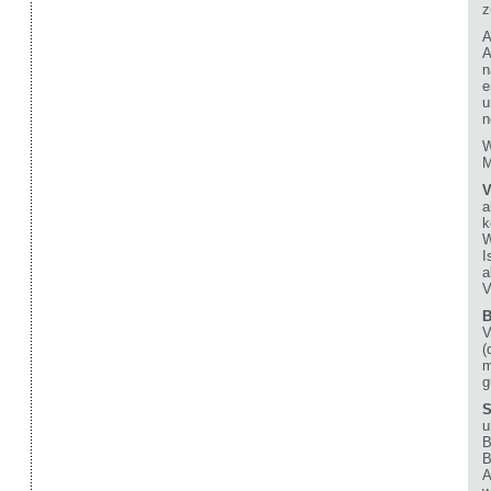
z
A
A
n
e
u
n
W
M
V
a
k
W
I
a
V
B
V
(
m
g
S
u
B
B
A