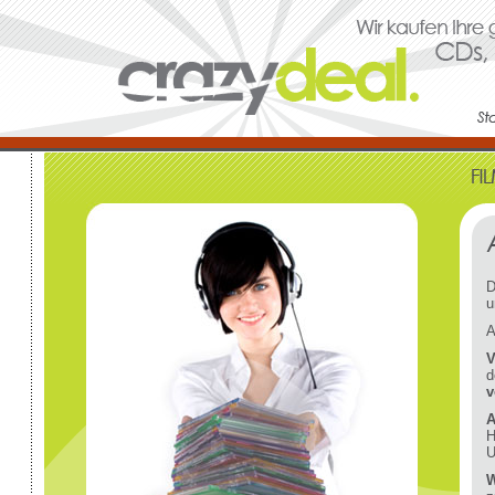
D
u
A
V
d
v
A
H
U
W