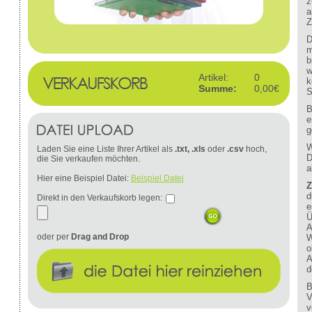
z
a
Z
D
m
b
w
Artikel:
0
k
Summe:
0,00€
S
B
e
g
W
Laden Sie eine Liste Ihrer Artikel als
.txt, .xls
oder
.csv
hoch,
D
die Sie verkaufen möchten.
a
Hier eine Beispiel Datei:
Beispiel Datei
Z
d
Direkt in den Verkaufskorb legen:
e
Ü
A
oder per
Drag and Drop
W
o
A
d
B
V
v