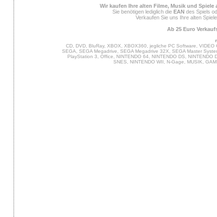
Wir kaufen Ihre alten Filme, Musik und Spiele
Sie benötigen lediglich die
EAN
des Spiels od
Verkaufen Sie uns Ihre alten Spiel
Ab 25 Euro Verkaufs
CD, DVD, BluRay, XBOX, XBOX360, jegliche PC Software, VIDEO 
SEGA, SEGA Megadrive, SEGA Megadrive 32X, SEGA Master System,
PlayStation 3, Office, NINTENDO 64, NINTENDO DS, NINTENDO
SNES, NINTENDO WII, N-Gage, MUSIK, GA