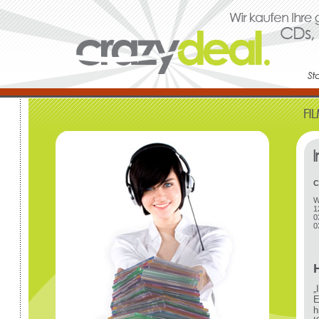
C
W
1
0
0
„
E
h