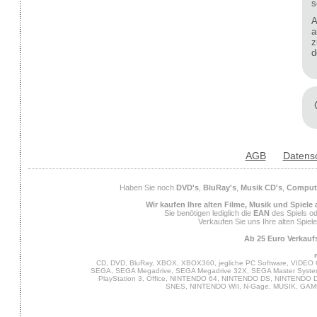
s
A
a
z
d
AGB
Datens
Haben Sie noch
DVD's
,
BluRay's
,
Musik CD's
,
Compute
Wir kaufen Ihre alten Filme, Musik und Spiele
Sie benötigen lediglich die
EAN
des Spiels od
Verkaufen Sie uns Ihre alten Spiel
Ab 25 Euro Verkaufs
CD, DVD, BluRay, XBOX, XBOX360, jegliche PC Software, VIDEO 
SEGA, SEGA Megadrive, SEGA Megadrive 32X, SEGA Master System,
PlayStation 3, Office, NINTENDO 64, NINTENDO DS, NINTENDO
SNES, NINTENDO WII, N-Gage, MUSIK, GA