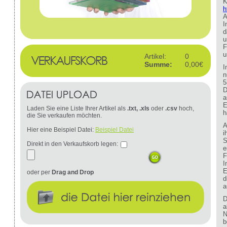
K
h
A
I
d
u
F
u
Artikel:
0
Summe:
0,00€
I
n
5
D
a
E
Laden Sie eine Liste Ihrer Artikel als
.txt, .xls
oder
.csv
hoch,
h
die Sie verkaufen möchten.
A
Hier eine Beispiel Datei:
Beispiel Datei
i
S
Direkt in den Verkaufskorb legen:
e
F
I
E
oder per
Drag and Drop
d
a
D
a
N
b