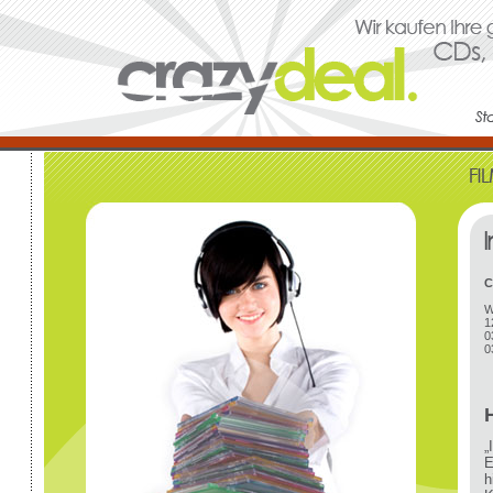
C
W
1
0
0
„
E
h