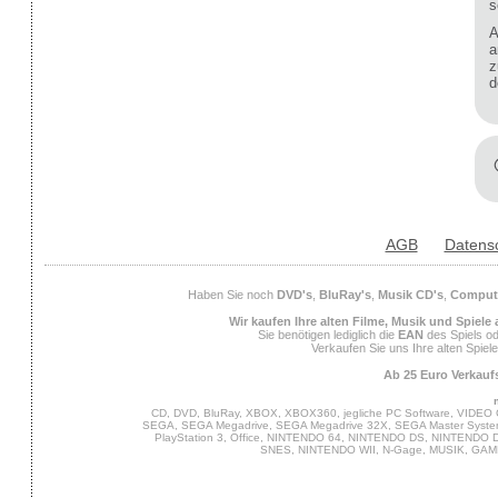
s
A
a
z
d
AGB
Datens
Haben Sie noch
DVD's
,
BluRay's
,
Musik CD's
,
Compute
Wir kaufen Ihre alten Filme, Musik und Spiele
Sie benötigen lediglich die
EAN
des Spiels od
Verkaufen Sie uns Ihre alten Spiel
Ab 25 Euro Verkaufs
CD, DVD, BluRay, XBOX, XBOX360, jegliche PC Software, VIDEO 
SEGA, SEGA Megadrive, SEGA Megadrive 32X, SEGA Master System,
PlayStation 3, Office, NINTENDO 64, NINTENDO DS, NINTENDO
SNES, NINTENDO WII, N-Gage, MUSIK, GA