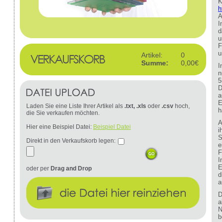
K
h
A
I
d
u
F
u
Artikel:
0
Summe:
0,00€
I
n
5
D
a
E
Laden Sie eine Liste Ihrer Artikel als
.txt, .xls
oder
.csv
hoch,
h
die Sie verkaufen möchten.
A
Hier eine Beispiel Datei:
Beispiel Datei
i
S
Direkt in den Verkaufskorb legen:
e
F
I
E
oder per
Drag and Drop
d
a
D
a
N
b