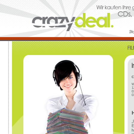
C
W
1
0
0
„
E
h