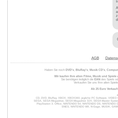
s
A
a
z
d
AGB
Datens
Haben Sie noch
DVD's
,
BluRay's
,
Musik CD's
,
Compute
Wir kaufen Ihre alten Filme, Musik und Spiele
Sie benötigen lediglich die
EAN
des Spiels od
Verkaufen Sie uns Ihre alten Spiel
Ab 25 Euro Verkaufs
CD, DVD, BluRay, XBOX, XBOX360, jegliche PC Software, VIDEO 
SEGA, SEGA Megadrive, SEGA Megadrive 32X, SEGA Master System,
PlayStation 3, Office, NINTENDO 64, NINTENDO DS, NINTENDO
SNES, NINTENDO WII, N-Gage, MUSIK, GA