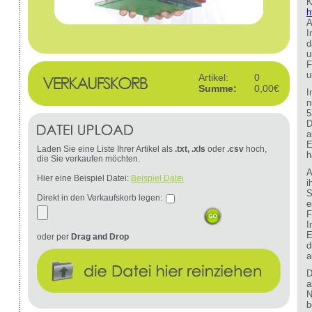
K
h
A
I
d
u
F
u
Artikel:
0
Summe:
0,00€
I
n
5
D
a
E
Laden Sie eine Liste Ihrer Artikel als
.txt, .xls
oder
.csv
hoch,
h
die Sie verkaufen möchten.
A
Hier eine Beispiel Datei:
Beispiel Datei
i
S
Direkt in den Verkaufskorb legen:
e
F
I
E
oder per
Drag and Drop
d
a
D
a
N
b