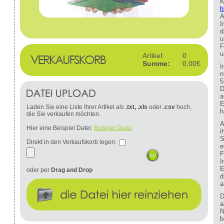
K
h
A
I
d
u
F
u
Artikel:
0
Summe:
0,00€
I
n
5
D
a
E
Laden Sie eine Liste Ihrer Artikel als
.txt, .xls
oder
.csv
hoch,
h
die Sie verkaufen möchten.
A
Hier eine Beispiel Datei:
Beispiel Datei
i
S
Direkt in den Verkaufskorb legen:
e
F
I
E
oder per
Drag and Drop
d
a
D
a
N
b