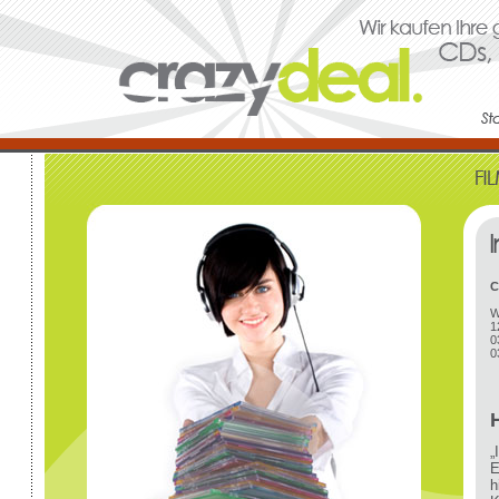
C
W
1
0
0
„
E
h