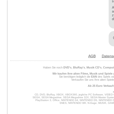
s
A
a
z
d
AGB
Datens
Haben Sie noch
DVD's
,
BluRay's
,
Musik CD's
,
Compute
Wir kaufen Ihre alten Filme, Musik und Spiele
Sie benötigen lediglich die
EAN
des Spiels od
Verkaufen Sie uns Ihre alten Spiel
Ab 25 Euro Verkaufs
CD, DVD, BluRay, XBOX, XBOX360, jegliche PC Software, VIDEO 
SEGA, SEGA Megadrive, SEGA Megadrive 32X, SEGA Master System,
PlayStation 3, Office, NINTENDO 64, NINTENDO DS, NINTENDO
SNES, NINTENDO WII, N-Gage, MUSIK, GA