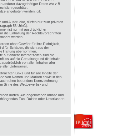
ation. Die auf diesen Internetseiten
ch anderer dazugehöriger Daten wie z.B.
echtlich geschützt.
tze angeboten werden, gilt
ien und Ausdrucke, dürfen nur zum privaten
aragraph 53 UrhG).
onen ist nur mit ausdrücklicher
ür die Einhaltung der Rechtsvorschriften
gemacht werden.
werden ohne Gewähr für ihre Richtigkeit,
wird für Schäden, die sich aus der
ine Haftung übernommen.
e auf andere Internetseiten sind die
influss auf die Gestaltung und die Inhalte
 ausdrücklich von allen Inhalten aller
 aller Unterseiten.
brachten Links und für alle Inhalte der
rgabe von Namen und Marken sowie in den
t auch ohne besondere Kennzeichnung
im Sinne des Wettbewerbs- und
erden dürfen. Alle angebotenen Inhalte und
enhängendes Tun, Dulden oder Unterlassen