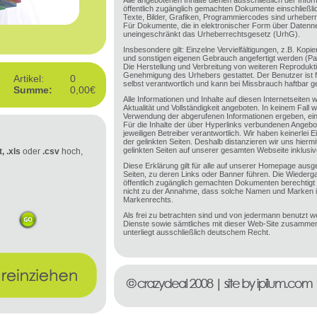
Alle angebotenen Inhalte dienen ausschließlich der Inform
öffentlich zugänglich gemachten Dokumente einschließli
Texte, Bilder, Grafiken, Programmiercodes sind urheberr
Für Dokumente, die in elektronischer Form über Datenne
uneingeschränkt das Urheberrechtsgesetz (UrhG).
Insbesondere gilt: Einzelne Vervielfältigungen, z.B. Kop
und sonstigen eigenen Gebrauch angefertigt werden (P
Die Herstellung und Verbreitung von weiteren Reprodukti
Genehmigung des Urhebers gestattet. Der Benutzer ist f
Artikel:
0
selbst verantwortlich und kann bei Missbrauch haftbar 
Summe:
0,00€
Alle Informationen und Inhalte auf diesen Internetseiten 
Aktualität und Vollständigkeit angeboten. In keinem Fall 
Verwendung der abgerufenen Informationen ergeben, e
Für die Inhalte der über Hyperlinks verbundenen Angebot
jeweiligen Betreiber verantwortlich. Wir haben keinerlei E
der gelinkten Seiten. Deshalb distanzieren wir uns hiermit
gelinkten Seiten auf unserer gesamten Webseite inklusive
t, .xls
oder
.csv
hoch,
Diese Erklärung gilt für alle auf unserer Homepage ausge
Seiten, zu deren Links oder Banner führen. Die Wiede
öffentlich zugänglich gemachten Dokumenten berechtig
nicht zu der Annahme, dass solche Namen und Marken 
Markenrechts.
Als frei zu betrachten sind und von jedermann benutzt w
Dienste sowie sämtliches mit dieser Web-Site zusamm
unterliegt ausschließlich deutschem Recht.