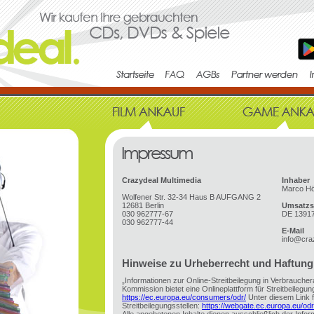
Crazydeal Multimedia
Inhaber
Marco H
Wolfener Str. 32-34 Haus B AUFGANG 2
12681 Berlin
Umsatzs
030 962777-67
DE 1391
030 962777-44
E-Mail
info@cra
Hinweise zu Urheberrecht und Haftung
„Informationen zur Online-Streitbeilegung in Verbrauche
Kommission bietet eine Onlineplattform für Streitbeilegung
https://ec.europa.eu/consumers/odr/
Unter diesem Link fi
Streitbeilegungsstellen:
https://webgate.ec.europa.eu/od