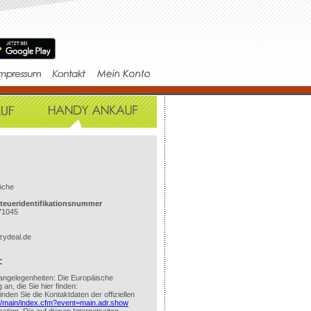
öche
teueridentifikationsnummer
71045
zydeal.de
:
rangelegenheiten: Die Europäische
 an, die Sie hier finden:
nden Sie die Kontaktdaten der offiziellen
r/main/index.cfm?event=main.adr.show