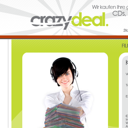
V
T
E
C
I
W
A