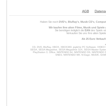
AGB
Datens
Haben Sie noch
DVD's
,
BluRay's
,
Musik CD's
,
Compute
Wir kaufen Ihre alten Filme, Musik und Spiele
Sie benötigen lediglich die
EAN
des Spiels od
Verkaufen Sie uns Ihre alten Spiel
Ab 25 Euro Verkaufs
CD, DVD, BluRay, XBOX, XBOX360, jegliche PC Software, VIDEO 
SEGA, SEGA Megadrive, SEGA Megadrive 32X, SEGA Master System,
PlayStation 3, Office, NINTENDO 64, NINTENDO DS, NINTENDO
SNES, NINTENDO WII, N-Gage, MUSIK, GA