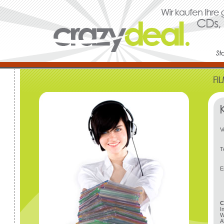
V
T
E
C
I
W
A