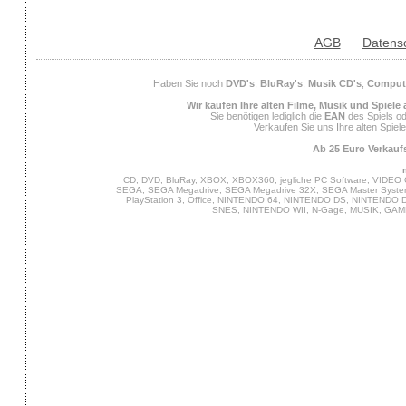
AGB
Datens
Haben Sie noch
DVD's
,
BluRay's
,
Musik CD's
,
Compute
Wir kaufen Ihre alten Filme, Musik und Spiele
Sie benötigen lediglich die
EAN
des Spiels od
Verkaufen Sie uns Ihre alten Spiel
Ab 25 Euro Verkaufs
CD, DVD, BluRay, XBOX, XBOX360, jegliche PC Software, VIDEO 
SEGA, SEGA Megadrive, SEGA Megadrive 32X, SEGA Master System,
PlayStation 3, Office, NINTENDO 64, NINTENDO DS, NINTENDO
SNES, NINTENDO WII, N-Gage, MUSIK, GA