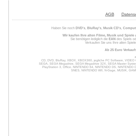
AGB
Datens
Haben Sie noch
DVD's
,
BluRay's
,
Musik CD's
,
Compute
Wir kaufen Ihre alten Filme, Musik und Spiele
Sie benötigen lediglich die
EAN
des Spiels od
Verkaufen Sie uns Ihre alten Spiel
Ab 25 Euro Verkaufs
CD, DVD, BluRay, XBOX, XBOX360, jegliche PC Software, VIDEO 
SEGA, SEGA Megadrive, SEGA Megadrive 32X, SEGA Master System,
PlayStation 3, Office, NINTENDO 64, NINTENDO DS, NINTENDO
SNES, NINTENDO WII, N-Gage, MUSIK, GA