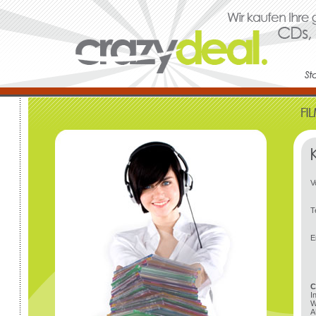
V
T
E
C
I
W
A