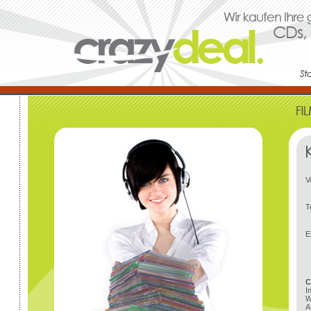
V
T
E
C
I
W
A