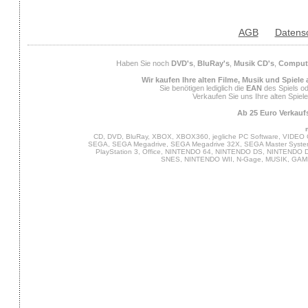
AGB
Datens
Haben Sie noch
DVD's
,
BluRay's
,
Musik CD's
,
Compute
Wir kaufen Ihre alten Filme, Musik und Spiele
Sie benötigen lediglich die
EAN
des Spiels od
Verkaufen Sie uns Ihre alten Spiel
Ab 25 Euro Verkaufs
CD, DVD, BluRay, XBOX, XBOX360, jegliche PC Software, VIDEO 
SEGA, SEGA Megadrive, SEGA Megadrive 32X, SEGA Master System,
PlayStation 3, Office, NINTENDO 64, NINTENDO DS, NINTENDO
SNES, NINTENDO WII, N-Gage, MUSIK, GA