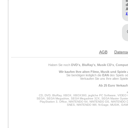
B
d
A
z
AGB
Datens
Haben Sie noch
DVD's
,
BluRay's
,
Musik CD's
,
Compute
Wir kaufen Ihre alten Filme, Musik und Spiele
Sie benötigen lediglich die
EAN
des Spiels od
Verkaufen Sie uns Ihre alten Spiel
Ab 25 Euro Verkaufs
CD, DVD, BluRay, XBOX, XBOX360, jegliche PC Software, VIDEO 
SEGA, SEGA Megadrive, SEGA Megadrive 32X, SEGA Master System,
PlayStation 3, Office, NINTENDO 64, NINTENDO DS, NINTENDO
SNES, NINTENDO WII, N-Gage, MUSIK, GA