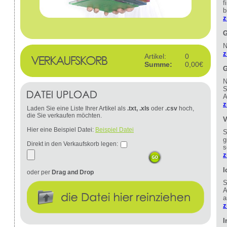
f
b
z
G
N
z
Artikel:
0
Summe:
0,00€
G
N
S
A
z
Laden Sie eine Liste Ihrer Artikel als
.txt, .xls
oder
.csv
hoch,
die Sie verkaufen möchten.
V
Hier eine Beispiel Datei:
Beispiel Datei
S
g
Direkt in den Verkaufskorb legen:
s
z
I
oder per
Drag and Drop
S
A
a
z
I