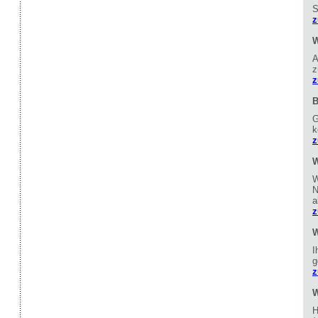
S
z
W
A
z
z
B
G
k
z
W
W
N
a
z
W
I
g
z
W
H