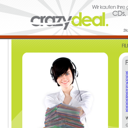
W
G
G
V
I
I
W
B
W
W
W
W
W
G