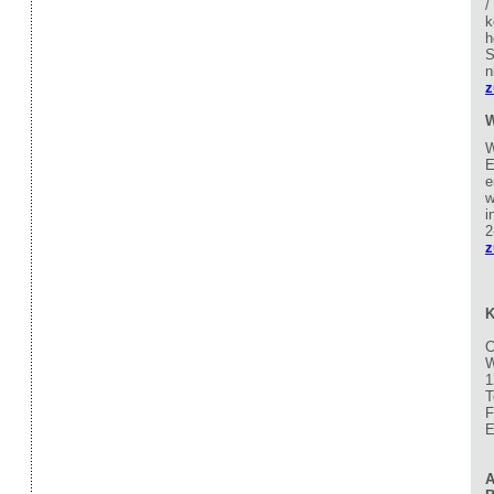
/
k
h
S
n
z
W
W
E
e
w
i
2
z
K
C
W
1
T
F
E
A