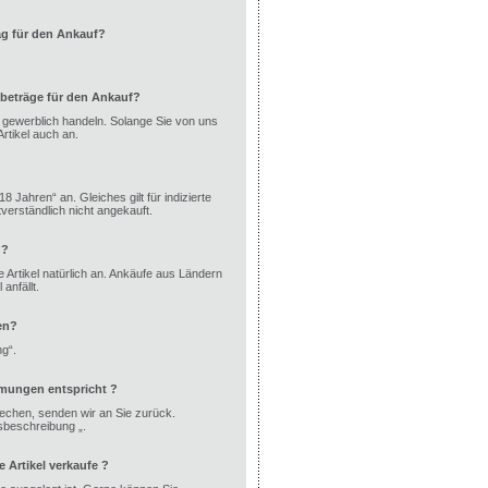
ag für den Ankauf?
beträge für den Ankauf?
ht gewerblich handeln. Solange Sie von uns
rtikel auch an.
8 Jahren“ an. Gleiches gilt für indizierte
erständlich nicht angekauft.
 ?
 Artikel natürlich an. Ankäufe aus Ländern
anfällt.
en?
ng“.
mmungen entspricht ?
echen, senden wir an Sie zurück.
dsbeschreibung „.
Artikel verkaufe ?