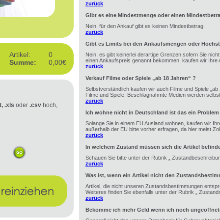
zurück
Gibt es eine Mindestmenge oder einen Mindestbetr
Nein, für den Ankauf gibt es keinen Mindestbetrag.
zurück
Gibt es Limits bei den Ankaufsmengen oder Höchst
Artikel:
0
Nein, es gibt keinerlei derartige Grenzen sofern Sie nic
einen Ankaufspreis genannt bekommen, kaufen wir Ihre A
Summe:
0,00€
zurück
Verkauf Filme oder Spiele „ab 18 Jahren“ ?
Selbstverständlich kaufen wir auch Filme und Spiele „ab 1
Filme und Spiele. Beschlagnahmte Medien werden selbstv
zurück
t, .xls
oder
.csv
hoch,
Ich wohne nicht in Deutschland ist das ein Problem
Solange Sie in einem EU Ausland wohnen, kaufen wir Ihre
außerhalb der EU bitte vorher erfragen, da hier meist Zoll 
zurück
In welchem Zustand müssen sich die Artikel befind
Schauen Sie bitte unter der Rubrik „ Zustandbeschreibu
zurück
Was ist, wenn ein Artikel nicht den Zustandsbesti
Artikel, die nicht unseren Zustandsbestimmungen entspr
Weiteres finden Sie ebenfalls unter der Rubrik „ Zustan
zurück
Bekomme ich mehr Geld wenn ich noch ungeöffnete 