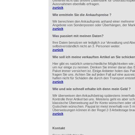
Generell nicht das unsere Datenbank für Gebrauchtspiel
Aussnahmen ebenfalls erfragen.
zurück
Wie ermitteln Sie die Ankaufspreise ?
Wir berechnen den Ankaufspreis anhand einer mehrerer F
Angebote von Sonderposten oder Überhängen, der Markts
zurück
Was passiert mit meinen Daten?
Ihre Daten benutzen wir lediglich zur Verwaltung und Ab
selbstverständlich nicht an 3. Personen weiter.
zurück
Wie soll ich meine verkauften Artikel an Sie schicke
Hier gibt es natürlich unterschiedliche Möglichkeiten wie
um nur einige zu nennen. Denken Sie immer daran das B
Paket immer versichert ist. Einige Anbieter holen das Pa
fragen Sie uns. Achten Sie auf jeden Fall auf eine ausr
haften nicht für Schäden die durch den Transport entste
zurück
Wie und wie schnell erhalte ich denn mein Geld ?
Wir überweisen den Ankaufsbetrag spätestens innerhalb 
Kontrolle Ihrer Artikel bei uns. Meistens geht es aber sch
klassische Überweisung auf Ihr Konto wünschen oder ob 
Gutschein wünschen. Paypal ist meist innerhalb von 5 mi
Überweisungen können in der Regel 2-3 Arbeitstage bra
zurück
Kontakt