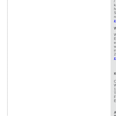
/
k
h
S
n
z
W
W
E
e
w
i
2
z
K
C
W
1
T
F
E
A