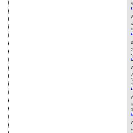
S
z
W
A
z
z
B
G
k
z
W
W
N
a
z
W
I
g
z
W
H