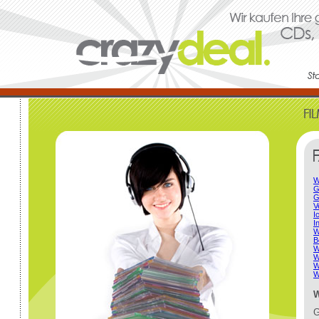
W
G
G
V
I
I
W
B
W
W
W
W
W
G