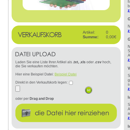
f
b
z
G
N
z
Artikel:
0
Summe:
0,00€
G
N
S
A
z
Laden Sie eine Liste Ihrer Artikel als
.txt, .xls
oder
.csv
hoch,
die Sie verkaufen möchten.
V
Hier eine Beispiel Datei:
Beispiel Datei
S
g
Direkt in den Verkaufskorb legen:
s
z
I
oder per
Drag and Drop
S
A
a
z
I