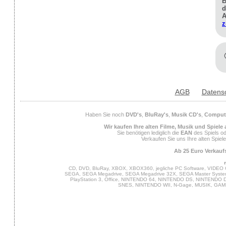
B
d
A
z
AGB
Datens
Haben Sie noch
DVD's
,
BluRay's
,
Musik CD's
,
Compute
Wir kaufen Ihre alten Filme, Musik und Spiele
Sie benötigen lediglich die
EAN
des Spiels od
Verkaufen Sie uns Ihre alten Spiel
Ab 25 Euro Verkaufs
CD, DVD, BluRay, XBOX, XBOX360, jegliche PC Software, VIDEO 
SEGA, SEGA Megadrive, SEGA Megadrive 32X, SEGA Master System,
PlayStation 3, Office, NINTENDO 64, NINTENDO DS, NINTENDO
SNES, NINTENDO WII, N-Gage, MUSIK, GA