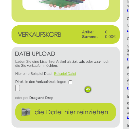
f
b
z
G
N
z
Artikel:
0
Summe:
0,00€
G
N
S
A
z
Laden Sie eine Liste Ihrer Artikel als
.txt, .xls
oder
.csv
hoch,
die Sie verkaufen möchten.
V
Hier eine Beispiel Datei:
Beispiel Datei
S
g
Direkt in den Verkaufskorb legen:
s
z
I
oder per
Drag and Drop
S
A
a
z
I