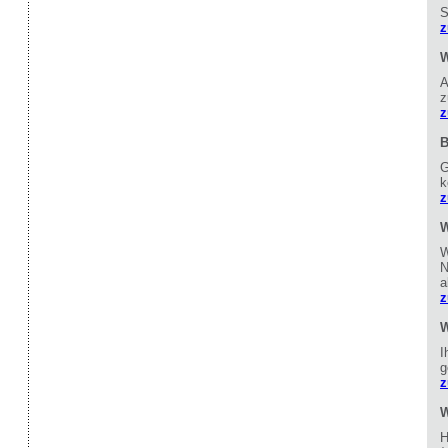
S
z
W
A
z
z
B
G
k
z
W
W
N
a
z
W
I
g
z
W
H