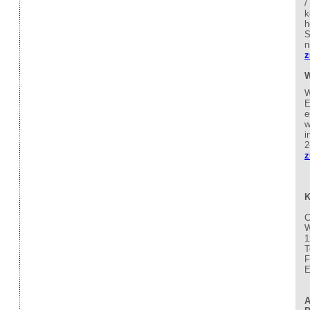
/
k
h
S
n
z
W
W
E
e
w
i
2
z
K
C
W
1
T
F
E
A