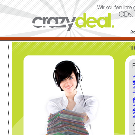
W
G
G
V
I
I
W
B
W
W
W
W
W
G