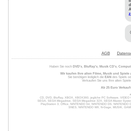
B
d
A
z
AGB
Datens
Haben Sie noch
DVD's
,
BluRay's
,
Musik CD's
,
Compute
Wir kaufen Ihre alten Filme, Musik und Spiele
Sie benötigen lediglich die
EAN
des Spiels od
Verkaufen Sie uns Ihre alten Spiel
Ab 25 Euro Verkaufs
CD, DVD, BluRay, XBOX, XBOX360, jegliche PC Software, VIDEO 
SEGA, SEGA Megadrive, SEGA Megadrive 32X, SEGA Master System,
PlayStation 3, Office, NINTENDO 64, NINTENDO DS, NINTENDO
SNES, NINTENDO WII, N-Gage, MUSIK, GA