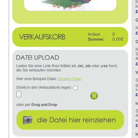
f
b
z
G
N
z
Artikel:
0
Summe:
0,00€
G
N
S
A
z
Laden Sie eine Liste Ihrer Artikel als
.txt, .xls
oder
.csv
hoch,
die Sie verkaufen möchten.
V
Hier eine Beispiel Datei:
Beispiel Datei
S
g
Direkt in den Verkaufskorb legen:
s
z
I
oder per
Drag and Drop
S
A
a
z
I