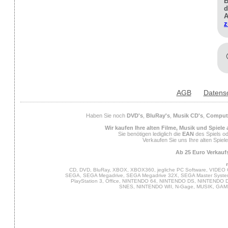
B
d
A
z
AGB
Datens
Haben Sie noch
DVD's
,
BluRay's
,
Musik CD's
,
Compute
Wir kaufen Ihre alten Filme, Musik und Spiele
Sie benötigen lediglich die
EAN
des Spiels od
Verkaufen Sie uns Ihre alten Spiel
Ab 25 Euro Verkaufs
CD, DVD, BluRay, XBOX, XBOX360, jegliche PC Software, VIDEO 
SEGA, SEGA Megadrive, SEGA Megadrive 32X, SEGA Master System,
PlayStation 3, Office, NINTENDO 64, NINTENDO DS, NINTENDO
SNES, NINTENDO WII, N-Gage, MUSIK, GA