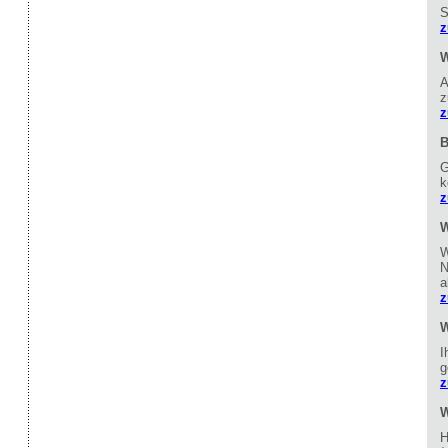
S
z
W
A
z
z
B
G
k
z
W
W
N
a
z
W
I
g
z
W
H