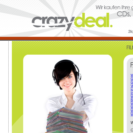
W
G
G
V
I
I
W
B
W
W
W
W
W
G