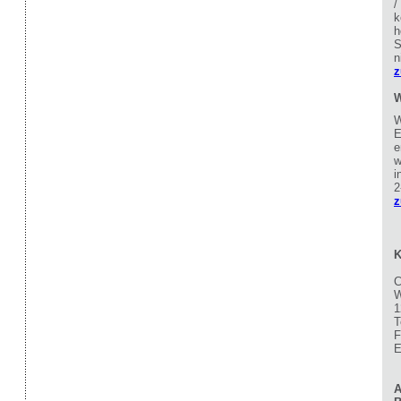
/
k
h
S
n
z
W
W
E
e
w
i
2
z
K
C
W
1
T
F
E
A