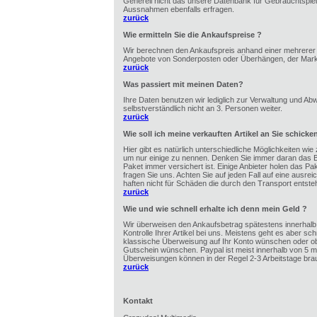
Generell nicht das unsere Datenbank für Gebrauchtspiel
Aussnahmen ebenfalls erfragen.
zurück
Wie ermitteln Sie die Ankaufspreise ?
Wir berechnen den Ankaufspreis anhand einer mehrerer F
Angebote von Sonderposten oder Überhängen, der Markts
zurück
Was passiert mit meinen Daten?
Ihre Daten benutzen wir lediglich zur Verwaltung und Ab
selbstverständlich nicht an 3. Personen weiter.
zurück
Wie soll ich meine verkauften Artikel an Sie schicke
Hier gibt es natürlich unterschiedliche Möglichkeiten wie
um nur einige zu nennen. Denken Sie immer daran das B
Paket immer versichert ist. Einige Anbieter holen das Pa
fragen Sie uns. Achten Sie auf jeden Fall auf eine ausr
haften nicht für Schäden die durch den Transport entste
zurück
Wie und wie schnell erhalte ich denn mein Geld ?
Wir überweisen den Ankaufsbetrag spätestens innerhalb 
Kontrolle Ihrer Artikel bei uns. Meistens geht es aber sch
klassische Überweisung auf Ihr Konto wünschen oder ob 
Gutschein wünschen. Paypal ist meist innerhalb von 5 mi
Überweisungen können in der Regel 2-3 Arbeitstage bra
zurück
Kontakt