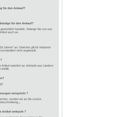
ag für den Ankauf?
beträge für den Ankauf?
ht gewerblich handeln. Solange Sie von uns
rtikel auch an.
8 Jahren“ an. Gleiches gilt für indizierte
erständlich nicht angekauft.
 ?
 Artikel natürlich an. Ankäufe aus Ländern
anfällt.
en?
ng“.
mmungen entspricht ?
echen, senden wir an Sie zurück.
dsbeschreibung „.
Artikel verkaufe ?