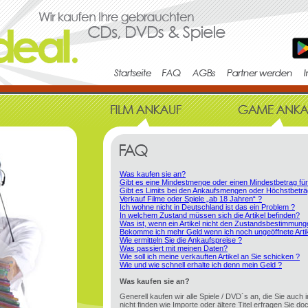
Was kaufen sie an?
Gibt es eine Mindestmenge oder einen Mindestbetrag fü
Gibt es Limits bei den Ankaufsmengen oder Höchstbeträ
Verkauf Filme oder Spiele „ab 18 Jahren“ ?
Ich wohne nicht in Deutschland ist das ein Problem ?
In welchem Zustand müssen sich die Artikel befinden?
Was ist, wenn ein Artikel nicht den Zustandsbestimmung
Bekomme ich mehr Geld wenn ich noch ungeöffnete Artik
Wie ermitteln Sie die Ankaufspreise ?
Was passiert mit meinen Daten?
Wie soll ich meine verkauften Artikel an Sie schicken ?
Wie und wie schnell erhalte ich denn mein Geld ?
Was kaufen sie an?
Generell kaufen wir alle Spiele / DVD´s an, die Sie auch 
nicht finden wie Importe oder ältere Titel erfragen Sie doc