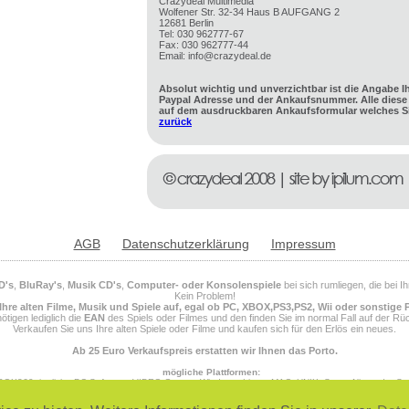
Crazydeal Multimedia
Wolfener Str. 32-34 Haus B AUFGANG 2
12681 Berlin
Tel: 030 962777-67
Fax: 030 962777-44
Email: info@crazydeal.de
Absolut wichtig und unverzichtbar ist die Angabe I
Paypal Adresse und der Ankaufsnummer. Alle diese 
auf dem ausdruckbaren Ankaufsformular welches Si
zurück
AGB
Datenschutzerklärung
Impressum
D's
,
BluRay's
,
Musik CD's
,
Computer- oder Konsolenspiele
bei sich rumliegen, die bei 
Kein Problem!
Ihre alten Filme, Musik und Spiele auf, egal ob PC, XBOX,PS3,PS2, Wii oder sonstige 
ötigen lediglich die
EAN
des Spiels oder Filmes und den finden Sie im normal Fall auf der Rüc
Verkaufen Sie uns Ihre alten Spiele oder Filme und kaufen sich für den Erlös ein neues.
Ab 25 Euro Verkaufspreis erstatten wir Ihnen das Porto.
mögliche Plattformen:
OX360, jegliche PC Software, VIDEO Games, Windows, Linux, MAC, UNIX, Super Nintendo, S
 Megadrive 32X, SEGA Master System, SEGA Genesis, SEGA Gear, SEGA Dreamcast, Saturn, PS
NINTENDO 64, NINTENDO DS, NINTENDO DSI, NINTENDO DSI XL, NINTENDO Entertainment Sys