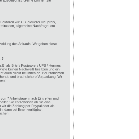
e ausgelegt ist. Gerne können Sie
aktoren wie z.B. aktueller Neupreis,
ituation, allgemeine Nachfrage, etc.
wicklung des Ankaufs. Wir geben diese
n ?
 z.B. als Brief / Postpaket / UPS / Hermes
riefe keinen Nachweiß besitzen und ein
ket auch direkt bei Ihnen ab. Bei Problemen
eichende und bruchsichere Verpackung. Wir
hen!
von 7 Arbeitstagen nach Eintreffen und
neller. Sie entscheiden ob Sie eine
wir die Zahlung per Paypal oder als
n. dann bei Ihnen verfügbar,
uchen.