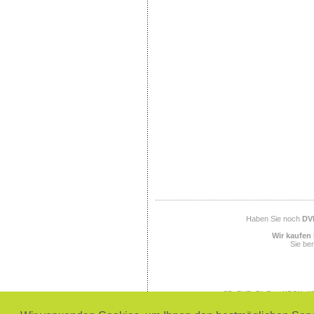
Haben Sie noch
DV
Wir kaufen 
Sie ben
CD, DVD, BluRay, XBOX, XB
SEGA, SEGA Megadrive, SEGA
PlayStation 3, Office, 