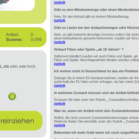
zurück
Gibt es eine Mindestmenge oder einen Mindestbetr
Nein, für den Ankauf gibt es keinen Mindestbetrag.
zurück
Gibt es Limits bei den Ankaufsmengen oder Höchst
Artikel:
0
Nein, es gibt keinerlei derartige Grenzen sofern Sie nic
einen Ankaufspreis genannt bekommen, kaufen wir Ihre A
Summe:
0,00€
zurück
Verkauf Filme oder Spiele „ab 18 Jahren“ ?
Selbstverständlich kaufen wir auch Filme und Spiele „ab 1
Filme und Spiele. Beschlagnahmte Medien werden selbstv
zurück
t, .xls
oder
.csv
hoch,
Ich wohne nicht in Deutschland ist das ein Problem
Solange Sie in einem EU Ausland wohnen, kaufen wir Ihre
außerhalb der EU bitte vorher erfragen, da hier meist Zoll 
zurück
In welchem Zustand müssen sich die Artikel befind
Schauen Sie bitte unter der Rubrik „ Zustandbeschreibu
zurück
Was ist, wenn ein Artikel nicht den Zustandsbesti
Artikel, die nicht unseren Zustandsbestimmungen entspr
Weiteres finden Sie ebenfalls unter der Rubrik „ Zustan
zurück
Bekomme ich mehr Geld wenn ich noch ungeöffnete 