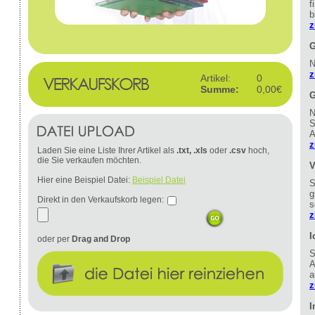
f
b
z
G
N
z
Artikel:
0
Summe:
0,00€
G
N
S
A
z
Laden Sie eine Liste Ihrer Artikel als
.txt, .xls
oder
.csv
hoch,
die Sie verkaufen möchten.
V
Hier eine Beispiel Datei:
Beispiel Datei
S
g
Direkt in den Verkaufskorb legen:
s
z
I
oder per
Drag and Drop
S
A
a
z
I