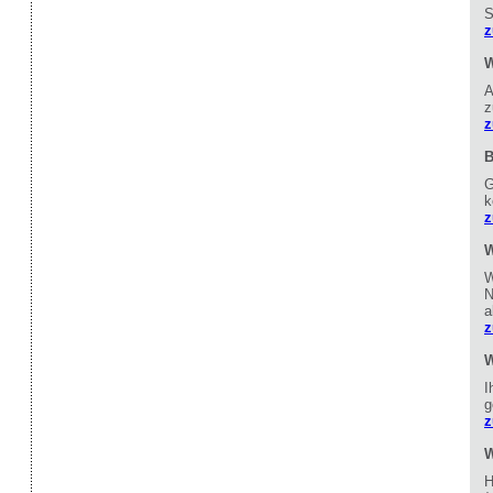
S
z
W
A
z
z
B
G
k
z
W
W
N
a
z
W
I
g
z
W
H