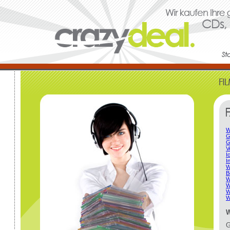
W
G
G
V
I
I
W
B
W
W
W
W
W
G