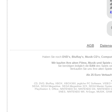
B
d
A
z
AGB
Datens
Haben Sie noch
DVD's
,
BluRay's
,
Musik CD's
,
Compute
Wir kaufen Ihre alten Filme, Musik und Spiele
Sie benötigen lediglich die
EAN
des Spiels od
Verkaufen Sie uns Ihre alten Spiel
Ab 25 Euro Verkaufs
CD, DVD, BluRay, XBOX, XBOX360, jegliche PC Software, VIDEO 
SEGA, SEGA Megadrive, SEGA Megadrive 32X, SEGA Master System,
PlayStation 3, Office, NINTENDO 64, NINTENDO DS, NINTENDO
SNES, NINTENDO WII, N-Gage, MUSIK, GA