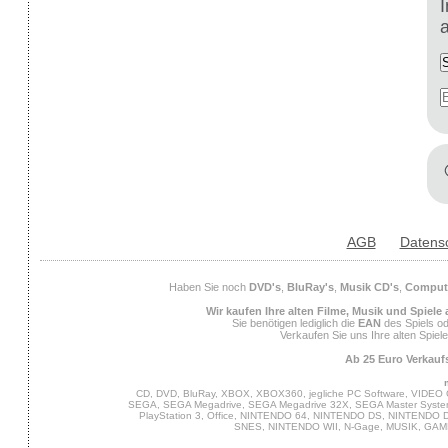
AGB
Datens
Haben Sie noch
DVD's
,
BluRay's
,
Musik CD's
,
Compute
Wir kaufen Ihre alten Filme, Musik und Spiele
Sie benötigen lediglich die
EAN
des Spiels od
Verkaufen Sie uns Ihre alten Spiel
Ab 25 Euro Verkaufs
CD, DVD, BluRay, XBOX, XBOX360, jegliche PC Software, VIDEO 
SEGA, SEGA Megadrive, SEGA Megadrive 32X, SEGA Master System,
PlayStation 3, Office, NINTENDO 64, NINTENDO DS, NINTENDO
SNES, NINTENDO WII, N-Gage, MUSIK, GA