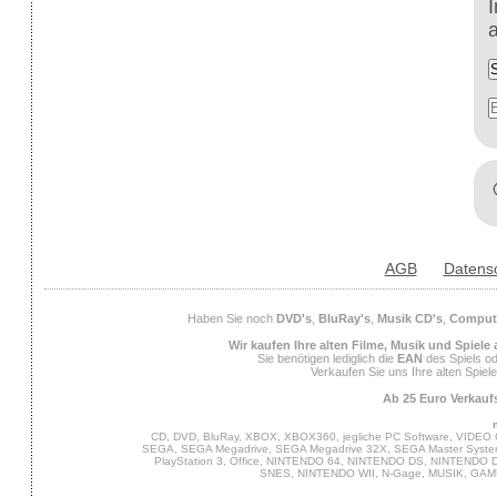
AGB
Datens
Haben Sie noch
DVD's
,
BluRay's
,
Musik CD's
,
Compute
Wir kaufen Ihre alten Filme, Musik und Spiele
Sie benötigen lediglich die
EAN
des Spiels od
Verkaufen Sie uns Ihre alten Spiel
Ab 25 Euro Verkaufs
CD, DVD, BluRay, XBOX, XBOX360, jegliche PC Software, VIDEO 
SEGA, SEGA Megadrive, SEGA Megadrive 32X, SEGA Master System,
PlayStation 3, Office, NINTENDO 64, NINTENDO DS, NINTENDO
SNES, NINTENDO WII, N-Gage, MUSIK, GA