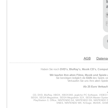
AGB
Datens
Haben Sie noch
DVD's
,
BluRay's
,
Musik CD's
,
Compute
Wir kaufen Ihre alten Filme, Musik und Spiele
Sie benötigen lediglich die
EAN
des Spiels od
Verkaufen Sie uns Ihre alten Spiel
Ab 25 Euro Verkaufs
CD, DVD, BluRay, XBOX, XBOX360, jegliche PC Software, VIDEO 
SEGA, SEGA Megadrive, SEGA Megadrive 32X, SEGA Master System,
PlayStation 3, Office, NINTENDO 64, NINTENDO DS, NINTENDO
SNES, NINTENDO WII, N-Gage, MUSIK, GA