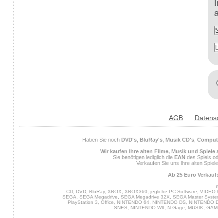
AGB
Datens
Haben Sie noch
DVD's
,
BluRay's
,
Musik CD's
,
Compute
Wir kaufen Ihre alten Filme, Musik und Spiele
Sie benötigen lediglich die
EAN
des Spiels od
Verkaufen Sie uns Ihre alten Spiel
Ab 25 Euro Verkaufs
CD, DVD, BluRay, XBOX, XBOX360, jegliche PC Software, VIDEO 
SEGA, SEGA Megadrive, SEGA Megadrive 32X, SEGA Master System,
PlayStation 3, Office, NINTENDO 64, NINTENDO DS, NINTENDO
SNES, NINTENDO WII, N-Gage, MUSIK, GA