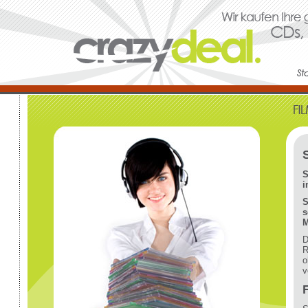
S
i
S
s
M
D
R
o
v