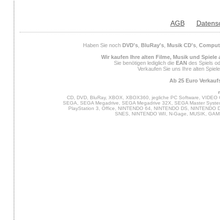
AGB
Datens
Haben Sie noch
DVD's
,
BluRay's
,
Musik CD's
,
Compute
Wir kaufen Ihre alten Filme, Musik und Spiele
Sie benötigen lediglich die
EAN
des Spiels od
Verkaufen Sie uns Ihre alten Spiel
Ab 25 Euro Verkaufs
CD, DVD, BluRay, XBOX, XBOX360, jegliche PC Software, VIDEO 
SEGA, SEGA Megadrive, SEGA Megadrive 32X, SEGA Master System,
PlayStation 3, Office, NINTENDO 64, NINTENDO DS, NINTENDO
SNES, NINTENDO WII, N-Gage, MUSIK, GA