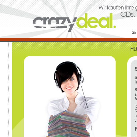
S
i
S
s
M
D
R
o
v