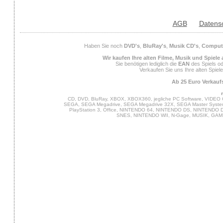
AGB
Datens
Haben Sie noch
DVD's
,
BluRay's
,
Musik CD's
,
Compute
Wir kaufen Ihre alten Filme, Musik und Spiele
Sie benötigen lediglich die
EAN
des Spiels od
Verkaufen Sie uns Ihre alten Spiel
Ab 25 Euro Verkaufs
CD, DVD, BluRay, XBOX, XBOX360, jegliche PC Software, VIDEO 
SEGA, SEGA Megadrive, SEGA Megadrive 32X, SEGA Master System,
PlayStation 3, Office, NINTENDO 64, NINTENDO DS, NINTENDO
SNES, NINTENDO WII, N-Gage, MUSIK, GA