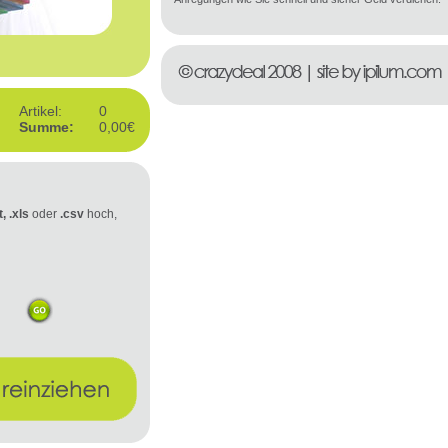
Artikel:
0
Summe:
0,00€
t, .xls
oder
.csv
hoch,