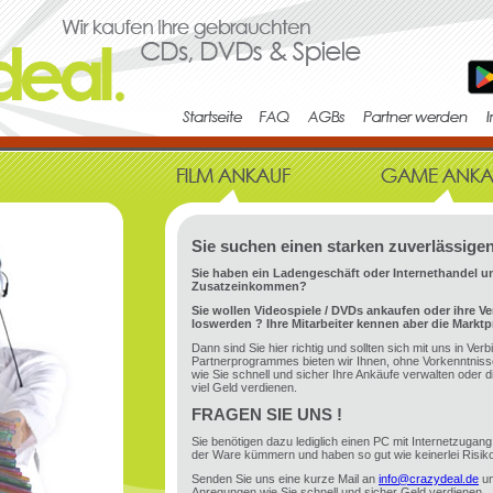
Sie suchen einen starken zuverlässigen
Sie haben ein Ladengeschäft oder Internethandel 
Zusatzeinkommen?
Sie wollen Videospiele / DVDs ankaufen oder ihre Ve
loswerden ? Ihre Mitarbeiter kennen aber die Marktp
Dann sind Sie hier richtig und sollten sich mit uns in V
Partnerprogrammes bieten wir Ihnen, ohne Vorkenntnisse 
wie Sie schnell und sicher Ihre Ankäufe verwalten oder d
viel Geld verdienen.
FRAGEN SIE UNS !
Sie benötigen dazu lediglich einen PC mit Internetzugan
der Ware kümmern und haben so gut wie keinerlei Risiko
Senden Sie uns eine kurze Mail an
info@crazydeal.de
un
Anregungen wie Sie schnell und sicher Geld verdienen.