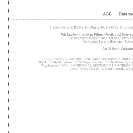
AGB
Datens
Haben Sie noch
DVD's
,
BluRay's
,
Musik CD's
,
Compute
Wir kaufen Ihre alten Filme, Musik und Spiele
Sie benötigen lediglich die
EAN
des Spiels od
Verkaufen Sie uns Ihre alten Spiel
Ab 25 Euro Verkaufs
CD, DVD, BluRay, XBOX, XBOX360, jegliche PC Software, VIDEO 
SEGA, SEGA Megadrive, SEGA Megadrive 32X, SEGA Master System,
PlayStation 3, Office, NINTENDO 64, NINTENDO DS, NINTENDO
SNES, NINTENDO WII, N-Gage, MUSIK, GA