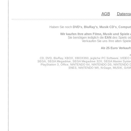
AGB
Datens
Haben Sie noch
DVD's
,
BluRay's
,
Musik CD's
,
Compute
Wir kaufen Ihre alten Filme, Musik und Spiele
Sie benötigen lediglich die
EAN
des Spiels od
Verkaufen Sie uns Ihre alten Spiel
Ab 25 Euro Verkaufs
CD, DVD, BluRay, XBOX, XBOX360, jegliche PC Software, VIDEO 
SEGA, SEGA Megadrive, SEGA Megadrive 32X, SEGA Master System,
PlayStation 3, Office, NINTENDO 64, NINTENDO DS, NINTENDO
SNES, NINTENDO WII, N-Gage, MUSIK, GA