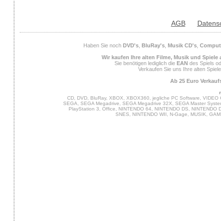
AGB
Datens
Haben Sie noch
DVD's
,
BluRay's
,
Musik CD's
,
Compute
Wir kaufen Ihre alten Filme, Musik und Spiele
Sie benötigen lediglich die
EAN
des Spiels od
Verkaufen Sie uns Ihre alten Spiel
Ab 25 Euro Verkaufs
CD, DVD, BluRay, XBOX, XBOX360, jegliche PC Software, VIDEO 
SEGA, SEGA Megadrive, SEGA Megadrive 32X, SEGA Master System,
PlayStation 3, Office, NINTENDO 64, NINTENDO DS, NINTENDO
SNES, NINTENDO WII, N-Gage, MUSIK, GA