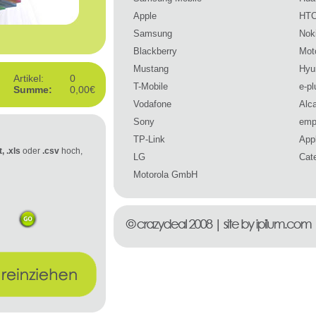
Apple
HT
Samsung
Nok
Blackberry
Mot
Mustang
Hyu
Artikel:
0
T-Mobile
e-pl
Summe:
0,00€
Vodafone
Alca
Sony
emp
TP-Link
Appl
t, .xls
oder
.csv
hoch,
LG
Cate
Motorola GmbH