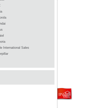
C
ia
orola
ndai
us
tel
oria
e International Sales
rpillar