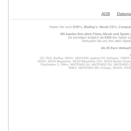
AGB
Datens
Haben Sie noch
DVD's
,
BluRay's
,
Musik CD's
,
Compute
Wir kaufen Ihre alten Filme, Musik und Spiele
Sie benötigen lediglich die
EAN
des Spiels od
Verkaufen Sie uns Ihre alten Spiel
Ab 25 Euro Verkaufs
CD, DVD, BluRay, XBOX, XBOX360, jegliche PC Software, VIDEO 
SEGA, SEGA Megadrive, SEGA Megadrive 32X, SEGA Master System,
PlayStation 3, Office, NINTENDO 64, NINTENDO DS, NINTENDO
SNES, NINTENDO WII, N-Gage, MUSIK, GA