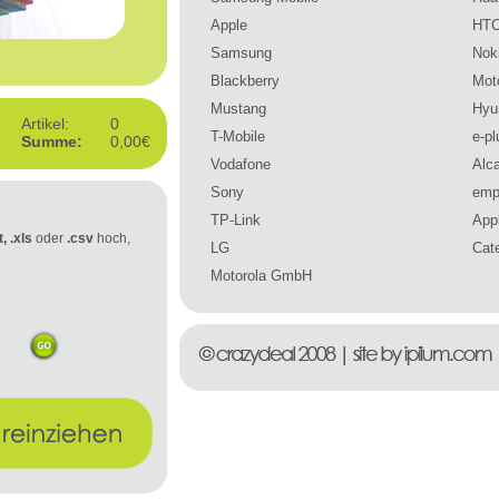
Apple
HT
Samsung
Nok
Blackberry
Mot
Mustang
Hyu
Artikel:
0
T-Mobile
e-pl
Summe:
0,00€
Vodafone
Alca
Sony
emp
TP-Link
Appl
t, .xls
oder
.csv
hoch,
LG
Cate
Motorola GmbH