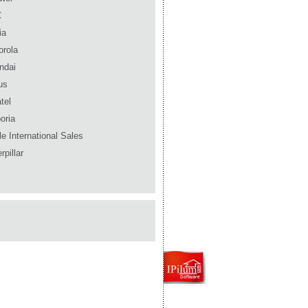
C
ia
orola
ndai
us
tel
oria
e International Sales
rpillar