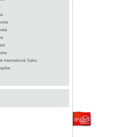
C
ia
orola
ndai
us
tel
oria
e International Sales
rpillar