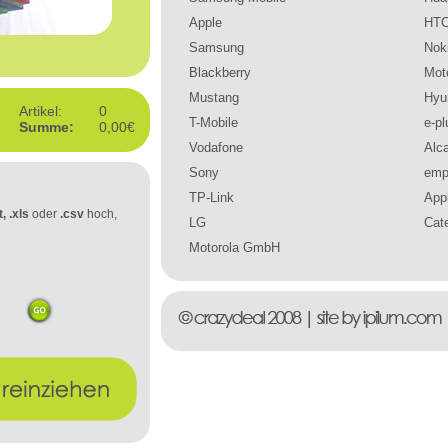
Apple
HT
Samsung
Nok
Blackberry
Mot
Mustang
Hyu
Artikel:
0
T-Mobile
e-pl
Summe:
0,00€
Vodafone
Alca
Sony
emp
TP-Link
Appl
t, .xls
oder
.csv
hoch,
LG
Cate
Motorola GmbH