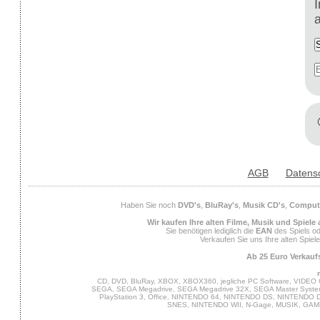
AGB
Datens
Haben Sie noch
DVD's
,
BluRay's
,
Musik CD's
,
Compute
Wir kaufen Ihre alten Filme, Musik und Spiele
Sie benötigen lediglich die
EAN
des Spiels od
Verkaufen Sie uns Ihre alten Spiel
Ab 25 Euro Verkaufs
CD, DVD, BluRay, XBOX, XBOX360, jegliche PC Software, VIDEO 
SEGA, SEGA Megadrive, SEGA Megadrive 32X, SEGA Master System,
PlayStation 3, Office, NINTENDO 64, NINTENDO DS, NINTENDO
SNES, NINTENDO WII, N-Gage, MUSIK, GA