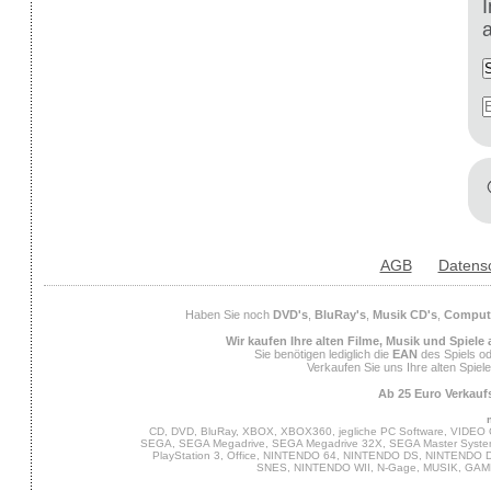
AGB
Datens
Haben Sie noch
DVD's
,
BluRay's
,
Musik CD's
,
Compute
Wir kaufen Ihre alten Filme, Musik und Spiele
Sie benötigen lediglich die
EAN
des Spiels od
Verkaufen Sie uns Ihre alten Spiel
Ab 25 Euro Verkaufs
CD, DVD, BluRay, XBOX, XBOX360, jegliche PC Software, VIDEO 
SEGA, SEGA Megadrive, SEGA Megadrive 32X, SEGA Master System,
PlayStation 3, Office, NINTENDO 64, NINTENDO DS, NINTENDO
SNES, NINTENDO WII, N-Gage, MUSIK, GA