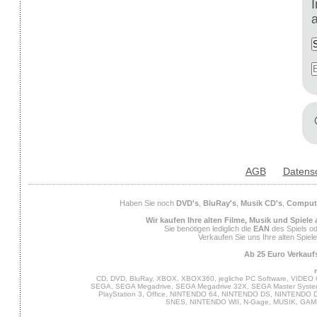
AGB
Datens
Haben Sie noch
DVD's
,
BluRay's
,
Musik CD's
,
Compute
Wir kaufen Ihre alten Filme, Musik und Spiele
Sie benötigen lediglich die
EAN
des Spiels od
Verkaufen Sie uns Ihre alten Spiel
Ab 25 Euro Verkaufs
CD, DVD, BluRay, XBOX, XBOX360, jegliche PC Software, VIDEO 
SEGA, SEGA Megadrive, SEGA Megadrive 32X, SEGA Master System,
PlayStation 3, Office, NINTENDO 64, NINTENDO DS, NINTENDO
SNES, NINTENDO WII, N-Gage, MUSIK, GA