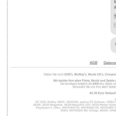
AGB
Datens
Haben Sie noch
DVD's
,
BluRay's
,
Musik CD's
,
Compute
Wir kaufen Ihre alten Filme, Musik und Spiele
Sie benötigen lediglich die
EAN
des Spiels od
Verkaufen Sie uns Ihre alten Spiel
Ab 25 Euro Verkaufs
CD, DVD, BluRay, XBOX, XBOX360, jegliche PC Software, VIDEO 
SEGA, SEGA Megadrive, SEGA Megadrive 32X, SEGA Master System,
PlayStation 3, Office, NINTENDO 64, NINTENDO DS, NINTENDO
SNES, NINTENDO WII, N-Gage, MUSIK, GA