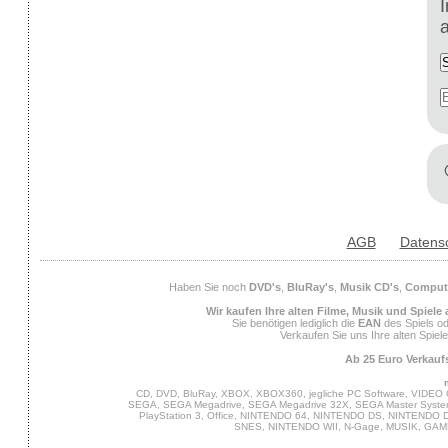
AGB
Datens
Haben Sie noch
DVD's
,
BluRay's
,
Musik CD's
,
Compute
Wir kaufen Ihre alten Filme, Musik und Spiele
Sie benötigen lediglich die
EAN
des Spiels od
Verkaufen Sie uns Ihre alten Spiel
Ab 25 Euro Verkaufs
CD, DVD, BluRay, XBOX, XBOX360, jegliche PC Software, VIDEO 
SEGA, SEGA Megadrive, SEGA Megadrive 32X, SEGA Master System,
PlayStation 3, Office, NINTENDO 64, NINTENDO DS, NINTENDO
SNES, NINTENDO WII, N-Gage, MUSIK, GA