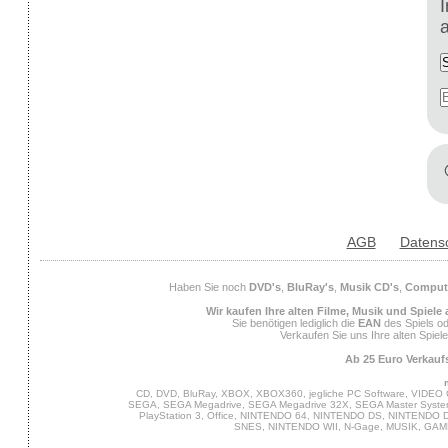
AGB
Datens
Haben Sie noch
DVD's
,
BluRay's
,
Musik CD's
,
Compute
Wir kaufen Ihre alten Filme, Musik und Spiele
Sie benötigen lediglich die
EAN
des Spiels od
Verkaufen Sie uns Ihre alten Spiel
Ab 25 Euro Verkaufs
CD, DVD, BluRay, XBOX, XBOX360, jegliche PC Software, VIDEO 
SEGA, SEGA Megadrive, SEGA Megadrive 32X, SEGA Master System,
PlayStation 3, Office, NINTENDO 64, NINTENDO DS, NINTENDO
SNES, NINTENDO WII, N-Gage, MUSIK, GA