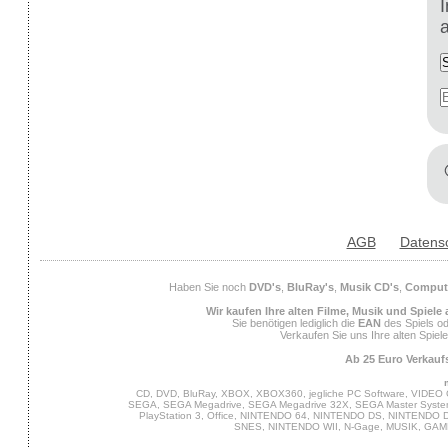
AGB
Datens
Haben Sie noch
DVD's
,
BluRay's
,
Musik CD's
,
Compute
Wir kaufen Ihre alten Filme, Musik und Spiele
Sie benötigen lediglich die
EAN
des Spiels od
Verkaufen Sie uns Ihre alten Spiel
Ab 25 Euro Verkaufs
CD, DVD, BluRay, XBOX, XBOX360, jegliche PC Software, VIDEO 
SEGA, SEGA Megadrive, SEGA Megadrive 32X, SEGA Master System,
PlayStation 3, Office, NINTENDO 64, NINTENDO DS, NINTENDO
SNES, NINTENDO WII, N-Gage, MUSIK, GA