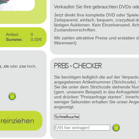
Verkaufen Sie Ihre gebrauchten DVDs oder
Jetzt direkt Ihre komplette DVD oder Spie
Zeitsparend, einfach, bequem, crazydeal.d
lästigen Auktionen. Kein Einzelversand. Ach
Zustandsvorschriften.
Artikel:
0
Wir zahlen attraktive Preise und erstatten
Summe:
0,00€
Warenwert)
t, .xls
oder
.csv
hoch,
Sie benötigen lediglich die auf der Verpack
angegebenen Artikelnummer (Strichcode).
Sie die unter dem Strichcode stehende N
(gem. unserem Beispiel) in das Anfragefeld
und drücken "Preisanfrage starten". Innerh
weniger Sekunden erhalten Sie unser Ange
angezeigt.