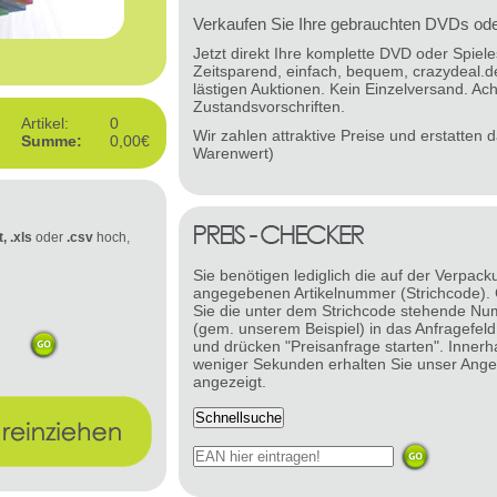
Verkaufen Sie Ihre gebrauchten DVDs oder
Jetzt direkt Ihre komplette DVD oder Spie
Zeitsparend, einfach, bequem, crazydeal.d
lästigen Auktionen. Kein Einzelversand. Ach
Zustandsvorschriften.
Artikel:
0
Wir zahlen attraktive Preise und erstatten
Summe:
0,00€
Warenwert)
t, .xls
oder
.csv
hoch,
Sie benötigen lediglich die auf der Verpack
angegebenen Artikelnummer (Strichcode).
Sie die unter dem Strichcode stehende N
(gem. unserem Beispiel) in das Anfragefeld
und drücken "Preisanfrage starten". Innerh
weniger Sekunden erhalten Sie unser Ange
angezeigt.