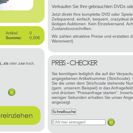
Verkaufen Sie Ihre gebrauchten DVDs oder
Jetzt direkt Ihre komplette DVD oder Spie
Zeitsparend, einfach, bequem, crazydeal.d
lästigen Auktionen. Kein Einzelversand. Ach
Zustandsvorschriften.
Artikel:
0
Wir zahlen attraktive Preise und erstatten
Summe:
0,00€
Warenwert)
t, .xls
oder
.csv
hoch,
Sie benötigen lediglich die auf der Verpack
angegebenen Artikelnummer (Strichcode).
Sie die unter dem Strichcode stehende N
(gem. unserem Beispiel) in das Anfragefeld
und drücken "Preisanfrage starten". Innerh
weniger Sekunden erhalten Sie unser Ange
angezeigt.