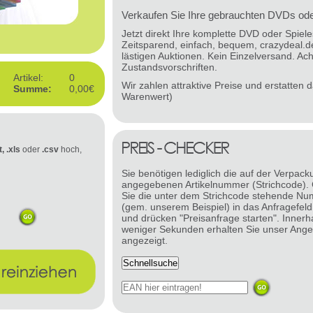
Verkaufen Sie Ihre gebrauchten DVDs oder
Jetzt direkt Ihre komplette DVD oder Spie
Zeitsparend, einfach, bequem, crazydeal.d
lästigen Auktionen. Kein Einzelversand. Ach
Zustandsvorschriften.
Artikel:
0
Wir zahlen attraktive Preise und erstatten
Summe:
0,00€
Warenwert)
t, .xls
oder
.csv
hoch,
Sie benötigen lediglich die auf der Verpack
angegebenen Artikelnummer (Strichcode).
Sie die unter dem Strichcode stehende N
(gem. unserem Beispiel) in das Anfragefeld
und drücken "Preisanfrage starten". Innerh
weniger Sekunden erhalten Sie unser Ange
angezeigt.