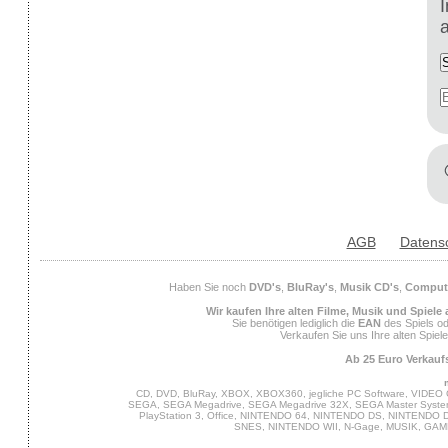
AGB
Datens
Haben Sie noch
DVD's
,
BluRay's
,
Musik CD's
,
Compute
Wir kaufen Ihre alten Filme, Musik und Spiele
Sie benötigen lediglich die
EAN
des Spiels od
Verkaufen Sie uns Ihre alten Spiel
Ab 25 Euro Verkaufs
CD, DVD, BluRay, XBOX, XBOX360, jegliche PC Software, VIDEO 
SEGA, SEGA Megadrive, SEGA Megadrive 32X, SEGA Master System,
PlayStation 3, Office, NINTENDO 64, NINTENDO DS, NINTENDO
SNES, NINTENDO WII, N-Gage, MUSIK, GA