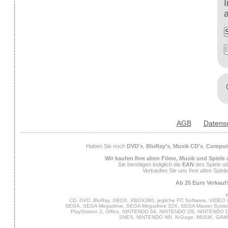
AGB
Datens
Haben Sie noch
DVD's
,
BluRay's
,
Musik CD's
,
Compute
Wir kaufen Ihre alten Filme, Musik und Spiele
Sie benötigen lediglich die
EAN
des Spiels od
Verkaufen Sie uns Ihre alten Spiel
Ab 25 Euro Verkaufs
CD, DVD, BluRay, XBOX, XBOX360, jegliche PC Software, VIDEO 
SEGA, SEGA Megadrive, SEGA Megadrive 32X, SEGA Master System,
PlayStation 3, Office, NINTENDO 64, NINTENDO DS, NINTENDO
SNES, NINTENDO WII, N-Gage, MUSIK, GA