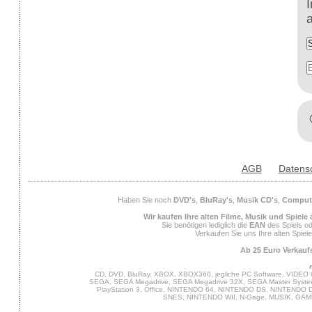
AGB
Datens
Haben Sie noch
DVD's
,
BluRay's
,
Musik CD's
,
Compute
Wir kaufen Ihre alten Filme, Musik und Spiele
Sie benötigen lediglich die
EAN
des Spiels od
Verkaufen Sie uns Ihre alten Spiel
Ab 25 Euro Verkaufs
CD, DVD, BluRay, XBOX, XBOX360, jegliche PC Software, VIDEO 
SEGA, SEGA Megadrive, SEGA Megadrive 32X, SEGA Master System,
PlayStation 3, Office, NINTENDO 64, NINTENDO DS, NINTENDO
SNES, NINTENDO WII, N-Gage, MUSIK, GA